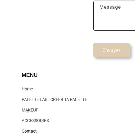
u
Message
l
a
i
r
e
Envoyer
d
e
MENU
c
o
Home
n
PALETTE LAB : CREER TA PALETTE
t
MAKEUP
a
ACCESSOIRES
c
t
Contact