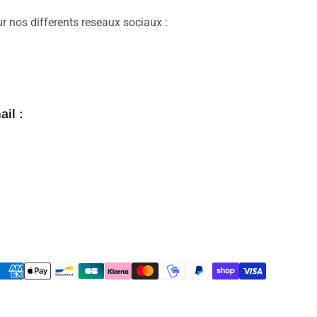
ur nos differents reseaux sociaux :
il :
Moyens
de
paiement