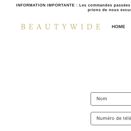
et
INFORMATION IMPORTANTE : Les commandes passées à pa
passer
prions de nous exc
au
contenu
HOME
F
Nom
o
r
Numéro de tél
m